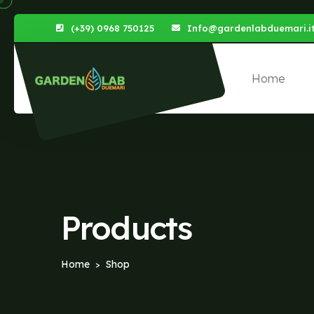
(+39) 0968 750125
Info@gardenlabduemari.i
Home
Products
Home
Shop
>