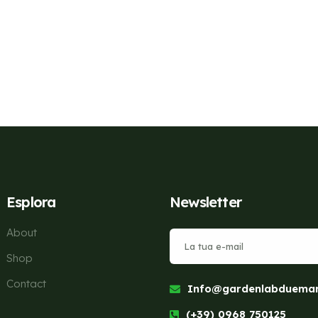
Esplora
Newsletter
About
Shop
Contact
Info@gardenlabduemari
(+39) 0968 750125