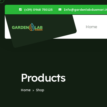
(+39) 0968 750125
Info@gardenlabduemari.i
Home
Products
Home
Shop
>