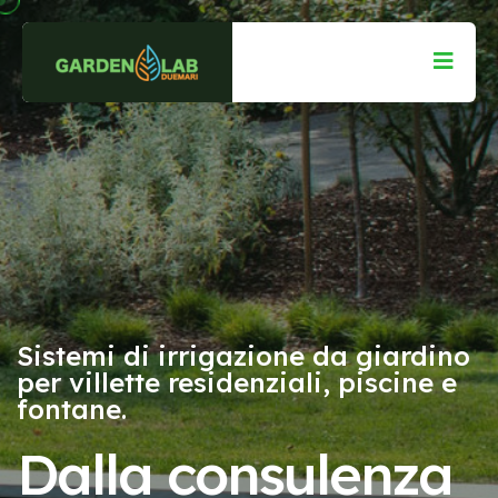
Raccolta delle piogge per uso
industriale
Soluzioni
riguardanti