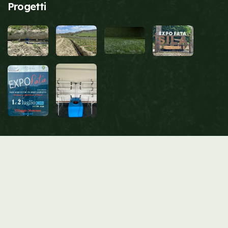
Progetti
© Copyright 2023 by
GardenLabduemari.it
Powered with ❤ by Heep Studio