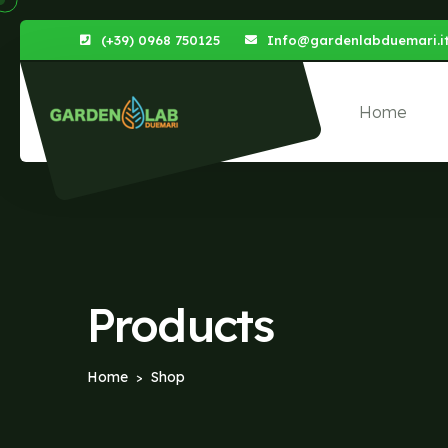
(+39) 0968 750125
Info@gardenlabduemari.i
Home
Products
Home
Shop
>