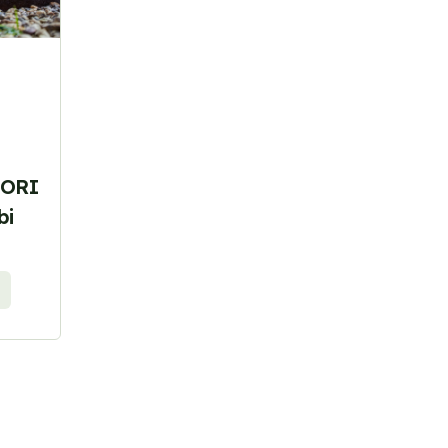
SORI
bi