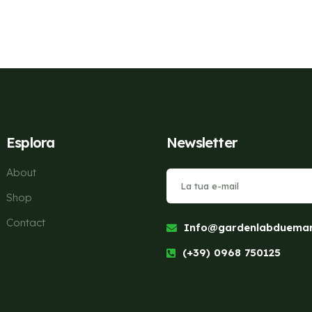
Esplora
Newsletter
About
Shop
Contact
Info@gardenlabduemari
(+39) 0968 750125