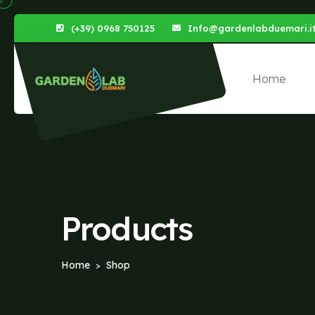
(+39) 0968 750125
Info@gardenlabduemari.i
Home
Products
Home
Shop
>