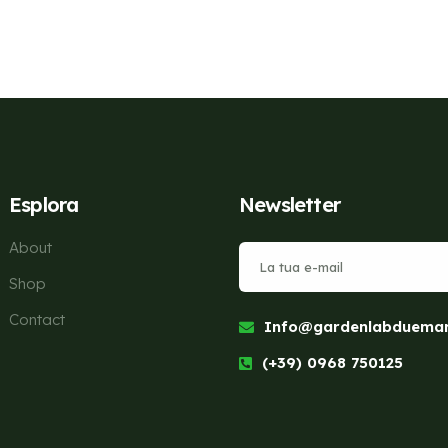
Esplora
Newsletter
About
Shop
Contact
Info@gardenlabduemari
(+39) 0968 750125