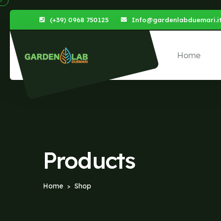
(+39) 0968 750125
Info@gardenlabduemari.i
Home
Products
Home
Shop
>