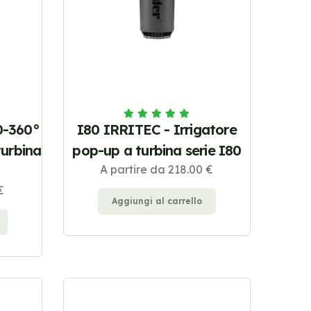
0-360°
I80 IRRITEC - Irrigatore
turbina
pop-up a turbina serie I80
A partire da 218.00 €
€
Aggiungi al carrello