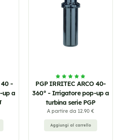
40 -
PGP IRRITEC ARCO 40-
p-up a
360° - Irrigatore pop-up a
J
turbina serie PGP
€
A partire da 12.90 €
Aggiungi al carrello