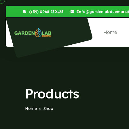
(+39) 0968 750125
Info@gardenlabduemari.i
Home
Products
Home
Shop
>