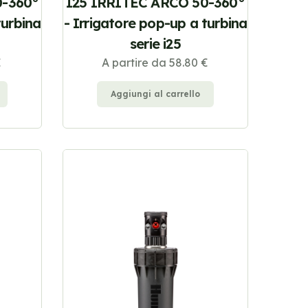
0-360°
I25 IRRITEC ARCO 50-360°
turbina
- Irrigatore pop-up a turbina
serie i25
€
A partire da 58.80 €
Aggiungi al carrello