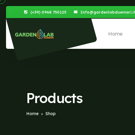
(+39) 0968 750125
Info@gardenlabduemari.i
Home
Products
Home
Shop
>