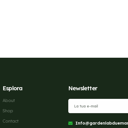
Esplora
Newsletter
About
Shop
Contact
Info@gardenlabduemari