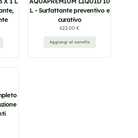
6 X 1 L
AQUAPREMIUM LIQUID 10
ante,
L - Surfattante preventivo e
nte
curativo
622.00 €
Aggiungi al carrello
mpleto
buzione
nti