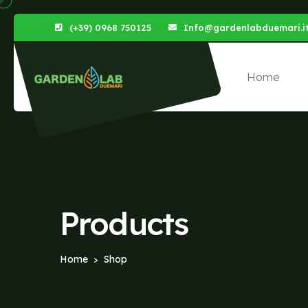
(+39) 0968 750125
Info@gardenlabduemari.i
Home
Products
Home
Shop
>