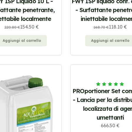
 ISP Liquido 10 L -
FWY ISP liquido conf. 
fattante penetrante,
- Surfattante penetr
iettabile localmente
iniettabile localme
154.50 €
118.10 €
220.80 €
168.70 €
Aggiungi al carrello
Aggiungi al carrello
PROportioner Set co
- Lancia per la distri
localizzata di age
umettanti
666.50 €