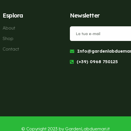
Esplora
Newsletter
About
Shop
Contact
Info@gardenlabduemari
(+39) 0968 750125
© Copyright 2023 by
GardenLabduemari.it