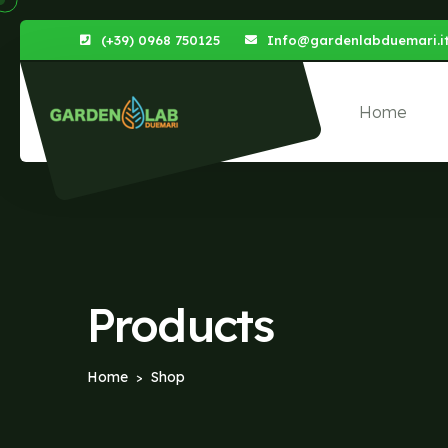
(+39) 0968 750125
Info@gardenlabduemari.i
Home
Products
Home
Shop
>