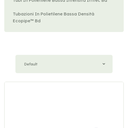
Tubi In Polietilene Bassa Intensità Irritec Bd
Tubazioni In Polietilene Bassa Densità
Ecopipe™ Bd
Default