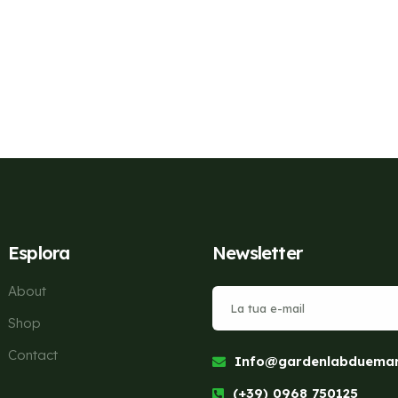
Esplora
Newsletter
About
Shop
Contact
Info@gardenlabduemari
(+39) 0968 750125