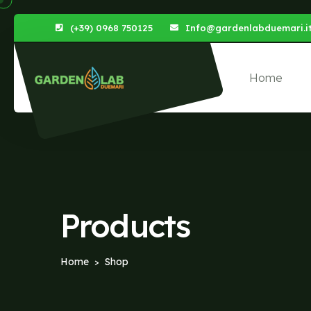
(+39) 0968 750125
Info@gardenlabduemari.i
Home
Products
Home
Shop
>