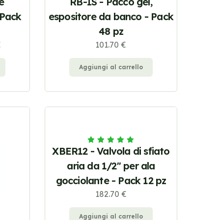
e
RB-IS - Pacco gel,
 Pack
espositore da banco - Pack
48 pz
€
101.70 €
Aggiungi al carrello
XBER12 - Valvola di sfiato
aria da 1/2'' per ala
gocciolante - Pack 12 pz
182.70 €
Aggiungi al carrello