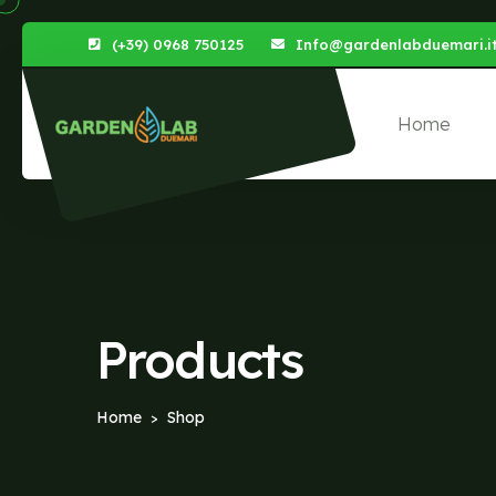
(+39) 0968 750125
Info@gardenlabduemari.i
Home
Products
Home
Shop
>