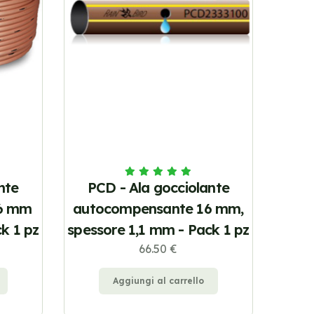
nte
PCD - Ala gocciolante
16 mm
autocompensante 16 mm,
k 1 pz
spessore 1,1 mm - Pack 1 pz
66.50 €
Aggiungi al carrello