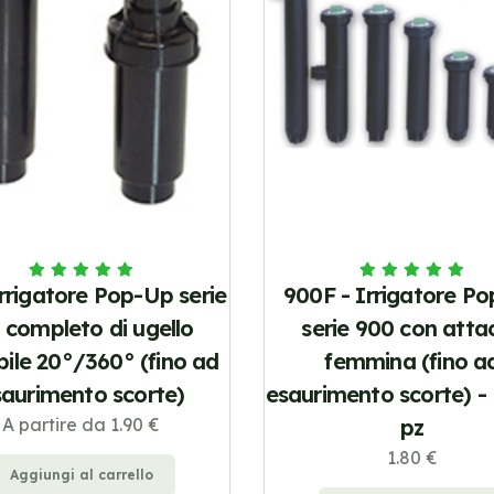
rrigatore Pop-Up serie
900F - Irrigatore P
 completo di ugello
serie 900 con atta
bile 20°/360° (fino ad
femmina (fino a
saurimento scorte)
esaurimento scorte) -
A partire da 1.90 €
pz
1.80 €
Aggiungi al carrello