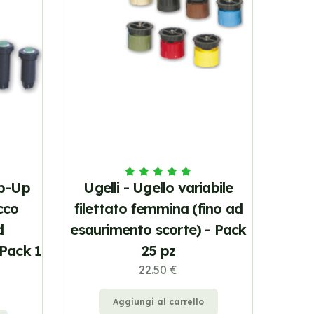
op-Up
Ugelli - Ugello variabile
cco
filettato femmina (fino ad
d
esaurimento scorte) - Pack
 Pack 1
25 pz
22.50 €
Aggiungi al carrello