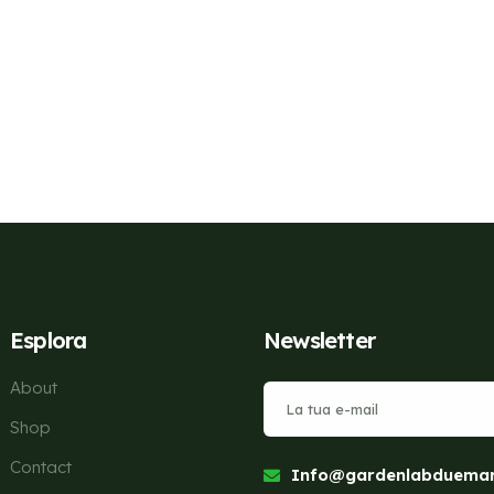
Esplora
Newsletter
About
Shop
Contact
Info@gardenlabduemari