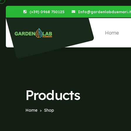
(+39) 0968 750125
Info@gardenlabduemari.i
Home
Products
Home
Shop
>