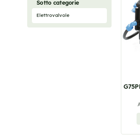
Sotto categorie
Elettrovalvole
G75PR
A