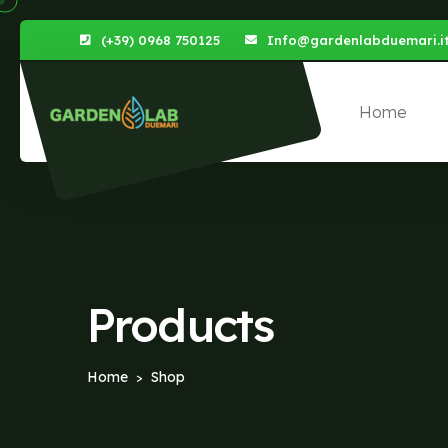
(+39) 0968 750125
Info@gardenlabduemari.i
Home
Products
Home
Shop
>