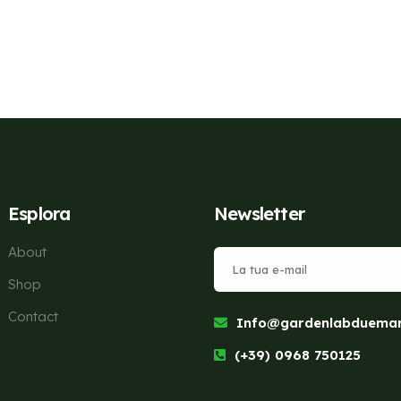
Esplora
Newsletter
About
Shop
Contact
Info@gardenlabduemari
(+39) 0968 750125