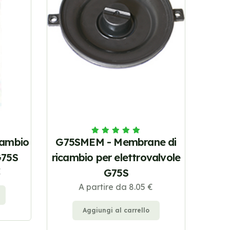
icambio
G75SMEM - Membrane di
G75S
ricambio per elettrovalvole
€
G75S
A partire da 8.05 €
Aggiungi al carrello