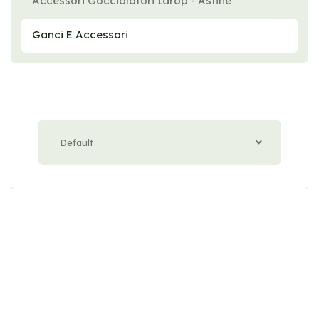
Accessori Gocciolatori Idrop - Astine
Ganci E Accessori
Default